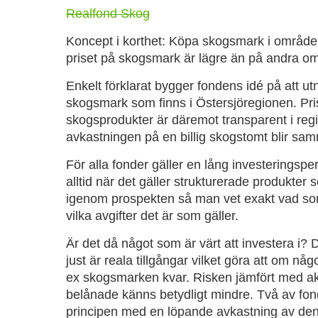
Realfond Skog
Koncept i korthet: Köpa skogsmark i område
priset på skogsmark är lägre än på andra o
Enkelt förklarat bygger fondens idé på att utn
skogsmark som finns i Östersjöregionen. Pr
skogsprodukter är däremot transparent i re
avkastningen på en billig skogstomt blir sa
För alla fonder gäller en lång investeringspe
alltid när det gäller strukturerade produkter 
igenom prospekten så man vet exakt vad so
vilka avgifter det är som gäller.
Är det då något som är värt att investera i? De
just är reala tillgångar vilket göra att om någo
ex skogsmarken kvar. Risken jämfört med akt
belånade känns betydligt mindre. Två av fo
principen med en löpande avkastning av den 