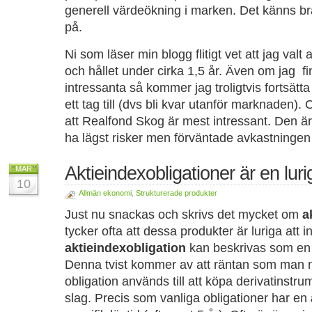
generell värdeökning i marken. Det känns bra
på.
Ni som läser min blogg flitigt vet att jag valt
och hållet under cirka 1,5 år. Även om jag f
intressanta så kommer jag troligtvis fortsätta
ett tag till (dvs bli kvar utanför marknaden).
att Realfond Skog är mest intressant. Den är f
ha lägst risker men förväntade avkastningen 
Aktieindexobligationer är en luri
MAR
10
Allmän ekonomi
,
Strukturerade produkter
Just nu snackas och skrivs det mycket om
a
tycker ofta att dessa produkter är luriga att i
aktieindexobligation
kan beskrivas som en o
Denna tvist kommer av att räntan som man no
obligation används till att köpa derivatinstru
slag. Precis som vanliga obligationer har en