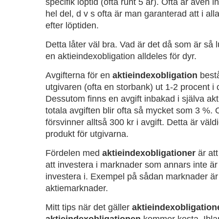
specifik löptid (ofta runt 5 år). Ofta är även i
hel del, d v s ofta är man garanterad att i alla
efter löptiden.
Detta låter väl bra. Vad är det då som är så lu
en aktieindexobligation alldeles för dyr.
Avgifterna för en
aktieindexobligation
bestå
utgivaren (ofta en storbank) ut 1-2 procent i c
Dessutom finns en avgift inbakad i själva ak
totala avgiften blir ofta så mycket som 3 %.
försvinner alltså 300 kr i avgift. Detta är v
äld
produkt för utgivarna.
Fördelen med
aktieindexobligationer
är att
att investera i marknader som annars inte är 
investera i. Exempel på sådan marknader är 
aktiemarknader.
Mitt tips när det gäller
aktieindexobligation