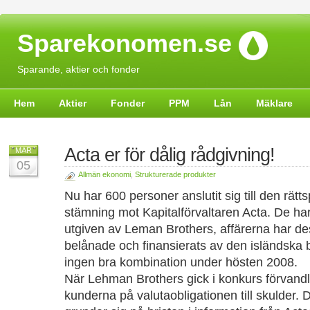
Sparekonomen.se
Sparande, aktier och fonder
Hem
Aktier
Fonder
PPM
Lån
Mäklare
Acta er för dålig rådgivning!
MAR
05
Allmän ekonomi
,
Strukturerade produkter
Nu har 600 personer anslutit sig till den rät
stämning mot Kapitalförvaltaren Acta. De har
utgiven av Leman Brothers, affärerna har des
belånade och finansierats av den isländska
ingen bra kombination under hösten 2008.
När Lehman Brothers gick i konkurs förvand
kunderna på valutaobligationen till skulder