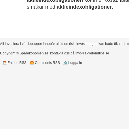
aktieindexobligationen
kommer kosta. Iblan
smakar med
aktieindexobligationer
.
Att investera i värdepapper innebär alltid en risk. Investeringen kan både öka och m
Copyright © Sparekonomen.se, kontakta oss på
info@aktiefondtips.se
Entries RSS
Comments RSS
Logga in