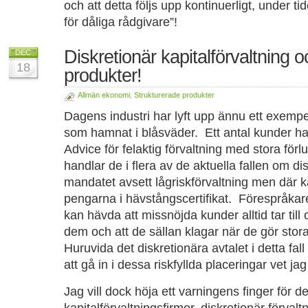
och att detta följs upp kontinuerligt, under ti
för dåliga rådgivare”!
Diskretionär kapitalförvaltning 
DEC
18
produkter!
Allmän ekonomi
,
Strukturerade produkter
Dagens industri har lyft upp ännu ett exempel
som hamnat i blåsväder. Ett antal kunder har
Advice för felaktig förvaltning med stora förlu
handlar de i flera av de aktuella fallen om di
mandatet avsett lågriskförvaltning men där ka
pengarna i hävstångscertifikat. Förespråkare
kan hävda att missnöjda kunder alltid tar ti
dem och att de sällan klagar när de gör stora
Huruvida det diskretionära avtalet i detta fal
att gå in i dessa riskfyllda placeringar vet ja
Jag vill dock höja ett varningens finger för d