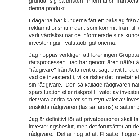
grundar sig på bristen i information från Acta
denna produkt.
I dagarna har kunderna fått ett bakslag från
reklamationsnämnden, som kommit fram till at
varit vårdslöst när de informerade sina kun
investeringar i valutaobligationerna.
Jag hoppas verkligen att föreningen Gruppta
rättsprocessen. Jag har genom åren träffat å
”rådgivare” från Acta rent ut sagt blivit lurad
vad de investerat i, vilka risker det innebär el
sin rådgivare. Den så kallade rådgivaren har
sparsituation eller riskprofil i valet av investe
det vara andra saker som styrt valet av inve
enskilda rådgivaren (läs säljarens) ersättnin
Jag är definitivt för att privatpersoner skall t
investeringsbeslut, men det förutsätter att de
rådgivare. Det är hög tid att FI sätter högre 