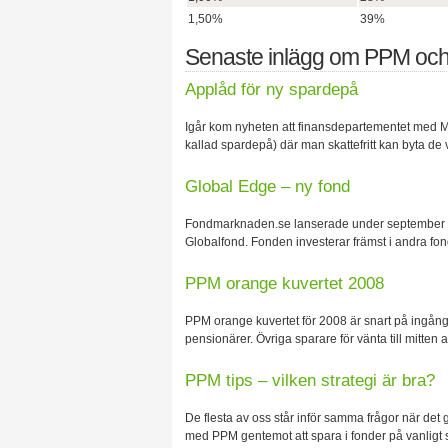
1,50%
39%
Senaste inlägg om PPM och
Applåd för ny spardepå
Igår kom nyheten att finansdepartementet med Mat
kallad spardepå) där man skattefritt kan byta de 
Global Edge – ny fond
Fondmarknaden.se lanserade under september en
Globalfond. Fonden investerar främst i andra fo
PPM orange kuvertet 2008
PPM orange kuvertet för 2008 är snart på ingång i
pensionärer. Övriga sparare för vänta till mitten a
PPM tips – vilken strategi är bra?
De flesta av oss står inför samma frågor när det 
med PPM gentemot att spara i fonder på vanligt sä