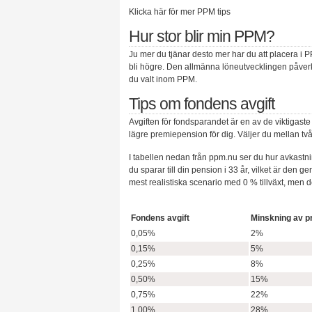
Klicka här för mer PPM tips
Hur stor blir min PPM?
Ju mer du tjänar desto mer har du att placera i 
bli högre. Den allmänna löneutvecklingen påverka
du valt inom PPM.
Tips om fondens avgift
Avgiften för fondsparandet är en av de viktigaste
lägre premiepension för dig.
Väljer du mellan två
I tabellen nedan från ppm.nu ser du hur avkastni
du sparar till din pension i 33 år, vilket är den 
mest realistiska scenario med 0 % tillväxt
, men de
Fondens avgift
Minskning av 
0,05%
2%
0,15%
5%
0,25%
8%
0,50%
15%
0,75%
22%
1,00%
28%