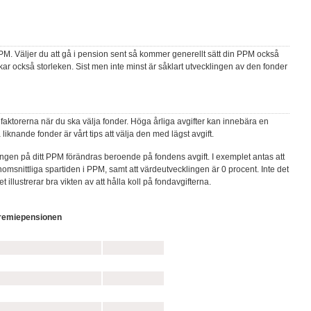
PPM. Väljer du att gå i pension sent så kommer generellt sätt din PPM också
r också storleken. Sist men inte minst är såklart utvecklingen av den fonder
 faktorerna när du ska välja fonder. Höga årliga avgifter kan innebära en
 liknande fonder är vårt tips att välja den med lägst avgift.
ngen på ditt PPM förändras beroende på fondens avgift. I exemplet antas att
genomsnittliga spartiden i PPM, samt att värdeutvecklingen är 0 procent. Inte det
t illustrerar bra vikten av att hålla koll på fondavgifterna.
premiepensionen