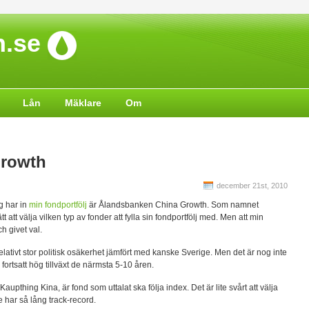
.se
Lån
Mäklare
Om
Growth
december 21st, 2010
g har in
min fondportfölj
är Ålandsbanken China Growth. Som namnet
tt att välja vilken typ av fonder att fylla sin fondportfölj med. Men att min
ch givet val.
relativt stor politisk osäkerhet jämfört med kanske Sverige. Men det är nog inte
ortsatt hög tillväxt de närmsta 5-10 åren.
pthing Kina, är fond som uttalat ska följa index. Det är lite svårt att välja
har så lång track-record.