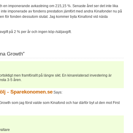
 en imponerande avkastning om 215,15 %. Senaste året ser det inte lika
älv inte imponerade av fondens prestation jämfört med andra Kinafonder nu på
aren för fonden dessutom slutat. Jag kommer byta Kinafond vid nästa
ift på 2 % per år och ingen köp-/säljavgift.
ina Growth”
rtsiktigt men framförallt på längre sikt. En kinarelaterad investering är
msta 3-5 åren.
följ - Sparekonomen.se
Says:
owth som jag först valde som Kinafond och har därför byt ut den mot First
altare