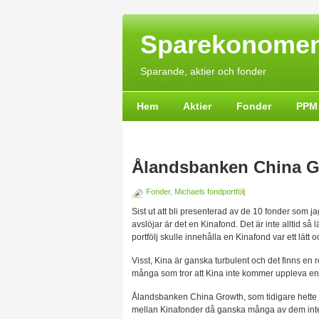
Sparekonomen
Sparande, aktier och fonder
Hem
Aktier
Fonder
PPM
Ålandsbanken China 
Fonder
,
Michaels fondportfölj
Sist ut att bli presenterad av de 10 fonder som ja
avslöjar är det en Kinafond. Det är inte alltid så lä
portfölj skulle innehålla en Kinafond var ett lätt o
Visst, Kina är ganska turbulent och det finns en 
många som tror att Kina inte kommer uppleva en f
Ålandsbanken China Growth, som tidigare hette Kau
mellan Kinafonder då ganska många av dem inte 