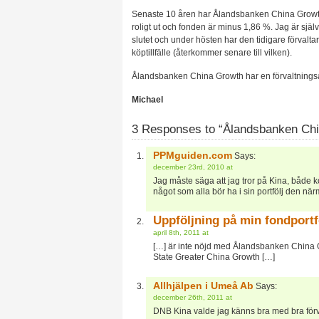
Senaste 10 åren har Ålandsbanken China Growth
roligt ut och fonden är minus 1,86 %. Jag är sj
slutet och under hösten har den tidigare förvalt
köptillfälle (återkommer senare till vilken).
Ålandsbanken China Growth har en förvaltningsavg
Michael
3 Responses to “Ålandsbanken Ch
PPMguiden.com
Says:
december 23rd, 2010 at
Jag måste säga att jag tror på Kina, både ko
något som alla bör ha i sin portfölj den när
Uppföljning på min fondport
april 8th, 2011 at
[…] är inte nöjd med Ålandsbanken China Gr
State Greater China Growth […]
Allhjälpen i Umeå Ab
Says:
december 26th, 2011 at
DNB Kina valde jag känns bra med bra förv